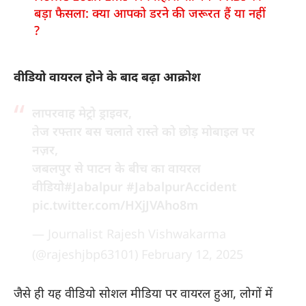
बड़ा फैसला: क्या आपको डरने की जरूरत हैं या नहीं
?
वीडियो वायरल होने के बाद बढ़ा आक्रोश
लापरवाह मेट्रो ड्राइवर,
तेज रफ्तार बस चलाते रास्ते को छोड़ मोबाइल पर
नज़र,
जबलपुर से पाटन के बीच का वायरल
वीडियो
#Jabalpur
#JabalpurAccident
pic.twitter.com/HXjJVAho8m
— Journalist Rajesh Vishwakarma
(@rajeshjbp63101)
February 12, 2025
जैसे ही यह वीडियो सोशल मीडिया पर वायरल हुआ, लोगों में