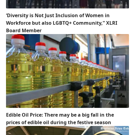
‘Diversity is Not Just Inclusion of Women in
Workforce but also LGBTQ+ Community,” XLRI
Board Member
Edible Oil Price: There may be a big fall in the
prices of edible oil during the festive season